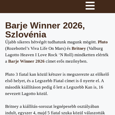
Barje Winner 2026,
Szlovénia
Újabb sikeres hétvégét tudhatunk magunk mögött.
Pluto
(Rozebottel’s Viva Life On Mars) és
Britney
(Valburg
Lagotto Heaven I Love Rock ‘N Roll) mindketten elérték
a
Barje Winner 2026
címet erős mezőnyben.
Pluto 3 fiatal kan közül kétszer is megszerezte az előkelő
első helyet, és a Legszebb Fiatal címet is ő nyerte el. A
második kiállításon pedig ő lett a Legszebb Kan is, 16
nevezett Lagotto közül.
Britney a kiállítás-sorozat legnépesebb osztályában
indult, egyszer 4, majd 5 fiatal szuka közül válaszották