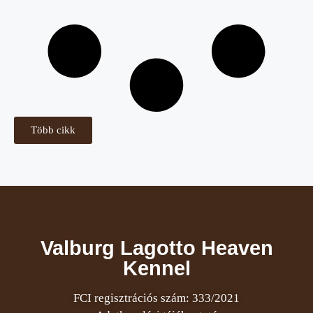
Több cikk
Valburg Lagotto Heaven
Kennel
FCI regisztrációs szám: 333/2021