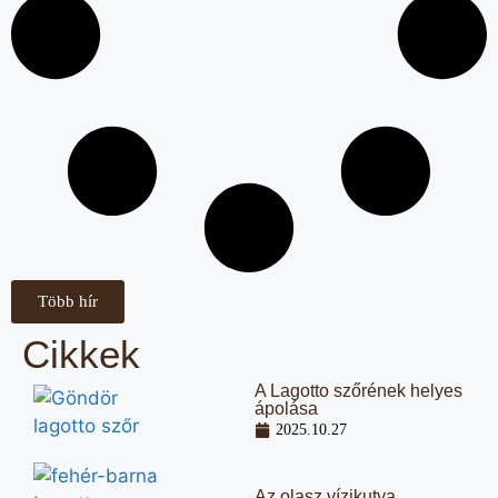
Több hír
Cikkek
A Lagotto szőrének helyes
ápolása
2025.10.27
Az olasz vízikutya