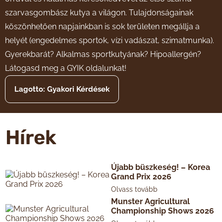
szarvasgombász kutya a világon. Tulajdonságainak
köszönhetően napjainkban is sok területen megállja a
helyét (engedelmes sportok, vízi vadászat, szimatmunka).
Gyerekbarát? Alkalmas sportkutyának? Hipoallergén?
Látogasd meg a GYIK oldalunkat!
Lagotto: Gyakori Kérdések
Hírek
Újabb büszkeség! – Korea
Grand Prix 2026
Olvass tovább
Munster Agricultural
Championship Shows 2026