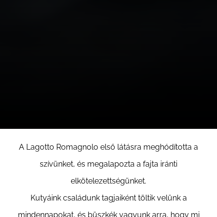
A Lagotto Romagnolo első látásra meghódította a
szívünket, és megalapozta a fajta iránti
elkötelezettségünket.
Kutyáink családunk tagjaiként töltik velünk a
mindennapokat, és büszkék vagyunk arra, hogy mi