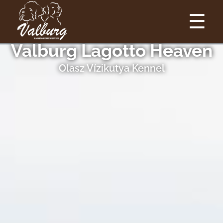
☰
Valburg Lagotto Heaven
Olasz Vízikutya Kennel