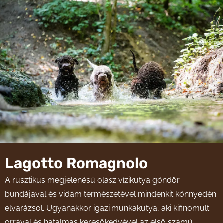
Lagotto Romagnolo
A rusztikus megjelenésű olasz vízikutya göndör
bundájával és vidám természetével mindenkit könnyedén
elvarázsol. Ugyanakkor igazi munkakutya, aki kifinomult
orrával és hatalmas keresőkedvével az első számú