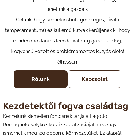
lehetünk a gazdáik.
Célunk, hogy kennelünkből egészséges, kiváló
temperamentumú és küllemű kutyák kerüljenek ki, hogy
minden mostani és leendő Valburg gazdi boldog,
kiegyensúlyozott és problémamentes kutyás életet
élhessen.
Rólunk
Kapcsolat
Kezdetektől fogva családtag
Kennelünk kiemelten fontosnak tartja a Lagotto
Romagnolo kölykök korai szocializációját, mivel így
ismerhetik meg legjobban a környezetüket. Ez alapját