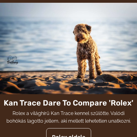
Kan Trace Dare To Compare 'Rolex'
Rolex a világhírű Kan Trace kennel szülötte. Valódi
bohókás lagotto jellem, aki mellett lehetetlen unatkozni.