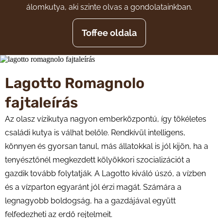
álomkutya, aki szinte olvas a gondolatainkban.
Toffee oldala
Lagotto Romagnolo
fajtaleírás
Az olasz vízikutya nagyon emberközpontú, így tökéletes
családi kutya is válhat belőle. Rendkívül intelligens,
könnyen és gyorsan tanul, más állatokkal is jól kijön, ha a
tenyésztőnél megkezdett kölyökkori szocializációt a
gazdik tovább folytatják. A Lagotto kiváló úszó, a vízben
és a vízparton egyaránt jól érzi magát. Számára a
legnagyobb boldogság, ha a gazdájával együtt
felfedezheti az erdő rejtelmeit.