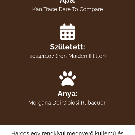
Apa:
Kan Trace Dare To Compare
Született:
2024.11.07 (Iron Maiden II litter)
Anya:
Morgana Dei Gioiosi Rubacuori
Harcos egy rendkívül megnyerő küllemű és