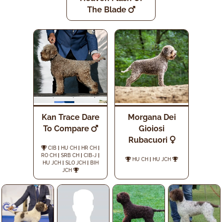
The Blade
Kan Trace Dare
Morgana Dei
To Compare
Gioiosi
Rubacuori
CIB
|
HU CH
|
HR CH
|
RO CH
|
SRB CH
|
CIB-J
|
HU CH
|
HU JCH
HU JCH
|
SLO JCH
|
BIH
JCH