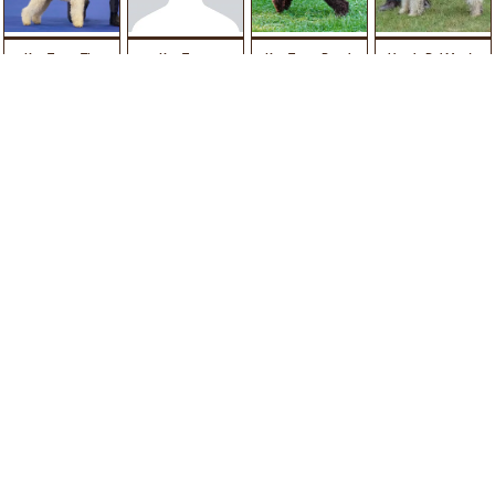
Kan Trace The
Kan Trace
Kan Trace Reesh
Ursula Del Monte
Lightning Strike
Willow
Della Dea
IT CH
|
IT JCH
WW'21
|
US GCH
|
US CH
|
HR CH
|
BIH CH