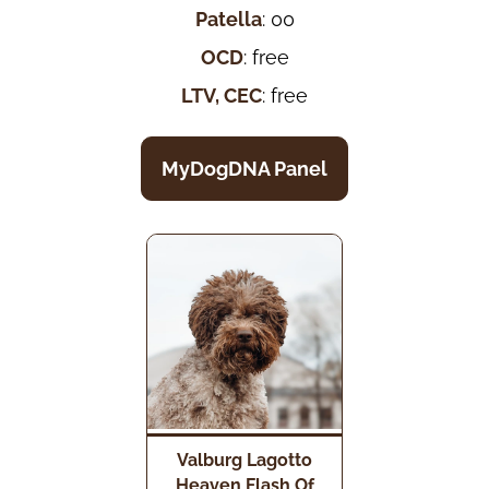
Patella
: 00
OCD
: free
LTV, CEC
: free
MyDogDNA Panel
Valburg Lagotto
Heaven Flash Of