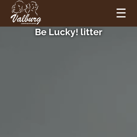
☰
Be Lucky! litter