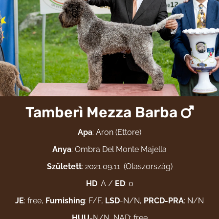
Tamberì Mezza Barba
Apa
: Aron (Ettore)
Anya
: Ombra Del Monte Majella
Született
: 2021.09.11. (Olaszország)
HD
: A /
ED
: 0
JE
: free,
Furnishing
: F/F,
LSD
-N/N,
PRCD-PRA
: N/N
HUU
-N/N, NAD: free