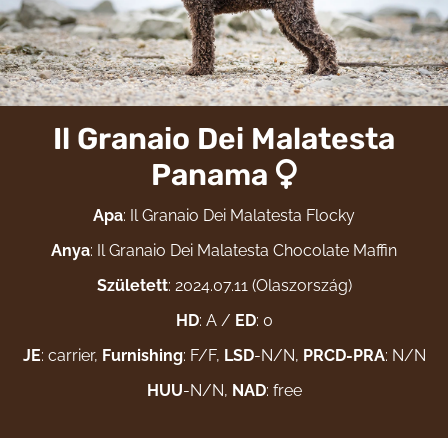
Il Granaio Dei Malatesta
Panama
Apa
: Il Granaio Dei Malatesta Flocky
Anya
: Il Granaio Dei Malatesta Chocolate Maffin
Született
: 2024.07.11 (Olaszország)
HD
: A /
ED
: 0
JE
: carrier,
Furnishing
: F/F,
LSD
-N/N,
PRCD-PRA
: N/N
HUU
-N/N,
NAD
: free