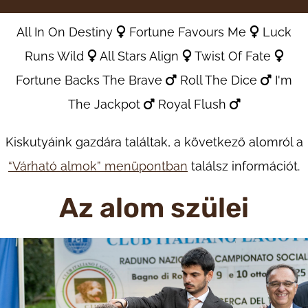
All In On Destiny
Fortune Favours Me
Luck
Runs Wild
All Stars Align
Twist Of Fate
Fortune Backs The Brave
Roll The Dice
I'm
The Jackpot
Royal Flush
Kiskutyáink gazdára találtak, a következő alomról a
“Várható almok” menüpontban
találsz információt.
Az alom szülei