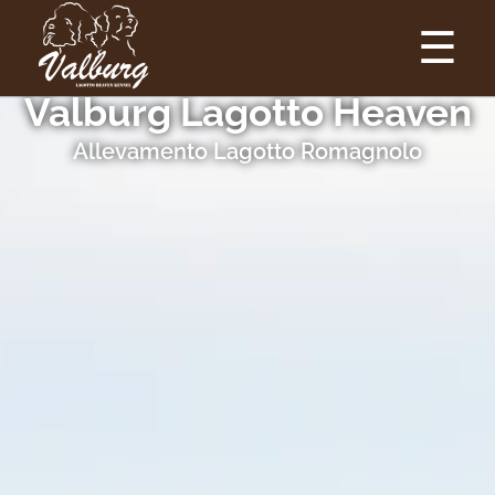
☰
Valburg Lagotto Heaven
Allevamento Lagotto Romagnolo