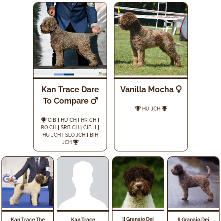
Kan Trace Dare
Vanilla Mocha
To Compare
HU JCH
CIB
|
HU CH
|
HR CH
|
RO CH
|
SRB CH
|
CIB-J
|
HU JCH
|
SLO JCH
|
BIH
JCH
Il Granaio Dei
Kan Trace The
Kan Trace
Il Granaio Dei