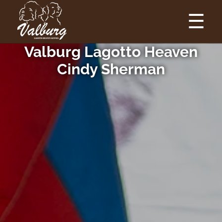
☰
Valburg Lagotto Heaven
Cindy Sherman