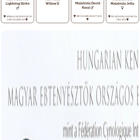
Malatesta David
Lightning Strike
Willow
Malatesta Jetta
Rossi
HR CH
|
SM JCH
|
IT JCH
WW'21
|
US GCH
|
US CH
RU GCH
|
RU CH
|
GE CH
|
HR CH
|
BIH CH
|
RU JCH