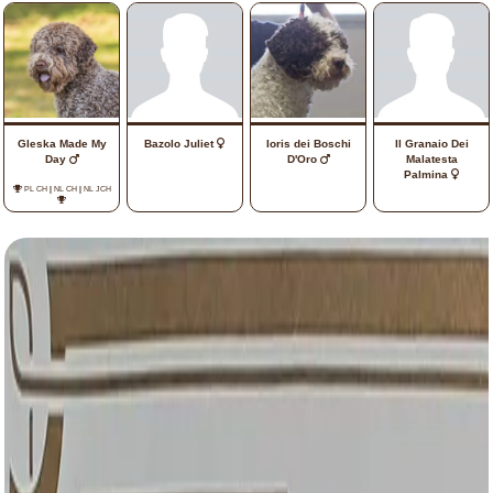
Gleska Made My
Bazolo Juliet
Ioris dei Boschi
Il Granaio Dei
Day
D'Oro
Malatesta
Palmina
PL CH
|
NL CH
|
NL JCH