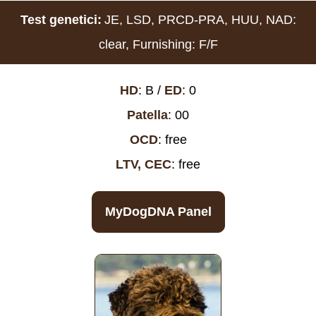
Test genetici:
JE, LSD, PRCD-PRA, HUU, NAD:
clear, Furnishing: F/F
HD
: B /
ED
: 0
Patella
: 00
OCD
: free
LTV, CEC
: free
MyDogDNA Panel