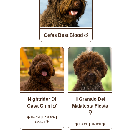
Cefas Best Blood
Nightrider Di
Il Granaio Dei
Casa Ghini
Malatesta Fiesta
UA CH
|
UA GJCH
|
UAJCH
UA CH
|
UA JCH